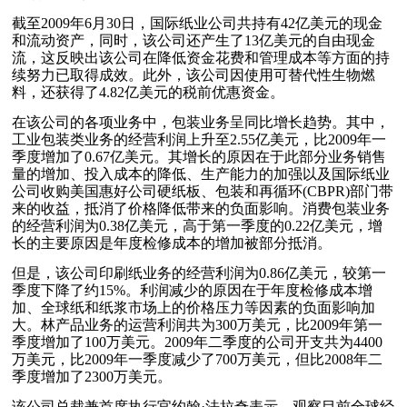
截至2009年6月30日，国际纸业公司共持有42亿美元的现金
和流动资产，同时，该公司还产生了13亿美元的自由现金
流，这反映出该公司在降低资金花费和管理成本等方面的持
续努力已取得成效。此外，该公司因使用可替代性生物燃
料，还获得了4.82亿美元的税前优惠资金。
在该公司的各项业务中，包装业务呈同比增长趋势。其中，
工业包装类业务的经营利润上升至2.55亿美元，比2009年一
季度增加了0.67亿美元。其增长的原因在于此部分业务销售
量的增加、投入成本的降低、生产能力的加强以及国际纸业
公司收购美国惠好公司硬纸板、包装和再循环(CBPR)部门带
来的收益，抵消了价格降低带来的负面影响。消费包装业务
的经营利润为0.38亿美元，高于第一季度的0.22亿美元，增
长的主要原因是年度检修成本的增加被部分抵消。
但是，该公司印刷纸业务的经营利润为0.86亿美元，较第一
季度下降了约15%。利润减少的原因在于年度检修成本增
加、全球纸和纸浆市场上的价格压力等因素的负面影响加
大。林产品业务的运营利润共为300万美元，比2009年第一
季度增加了100万美元。2009年二季度的公司开支共为4400
万美元，比2009年一季度减少了700万美元，但比2008年二
季度增加了2300万美元。
该公司总裁兼首席执行官约翰·法拉奇表示，观察目前全球经