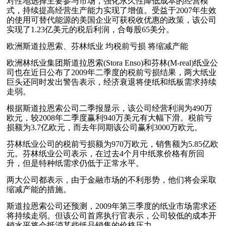
对性地选择主要参与市场，强化永久性降低成本的经营模
式，持续提高经营生产能力实现了增值。受益于2007年生效
的使用可替代能源的美国企业可获税收优惠的政策，该公司
实现了1.23亿美元的税后利润，合每股65美分。
欧洲斯道拉恩索、芬林纸业 均税前亏损 将缩减产能
欧洲林纸业集团斯道拉恩索(Stora Enso)和芬林(M-real)纸业公
司也在近日公布了2009年二季度的税前亏损结果，两大纸业
巨头还同时发出警告表示，经济衰退将使纸和纸板需求持续
走弱。
根据斯道拉恩索公司二季报显示，该公司经营利润为490万
欧元，较2008年二季度赢利940万美元有大幅下滑。税前亏
损额为3.7亿欧元，而去年同期该公司赢利3000万欧元。
芬林纸业公司的税前亏损额为970万欧元，销售额为5.85亿欧
元。芬林纸业公司表示，在过去4个月中纸浆价格有所回
升，但是特种纸需求仍低于正常水平。
两大公司都表示，由于金融市场的不利形势，他们将会采取
缩减产能的措施。
斯道拉恩索公司还预测，2009年第三季度的纸业市场需求还
将持续走弱。但该公司首席执行官表示，公司较低的成本开
销水平将会抵消某些纸品销售的价格压力。