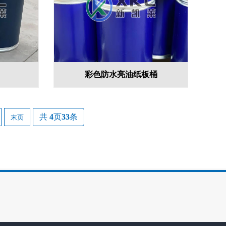
彩色防水亮油纸板桶
共
4
页
33
条
末页