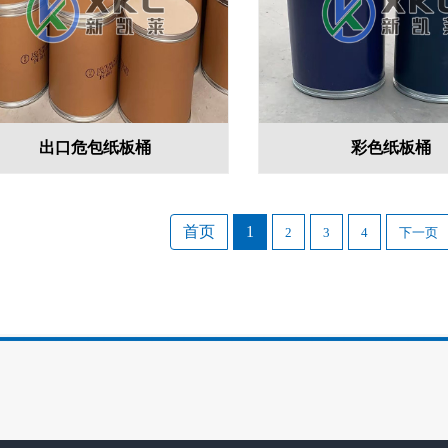
出口危包纸板桶
彩色纸板桶
首页
1
2
3
4
下一页