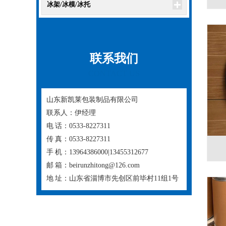
冰架/冰模/冰托
联系我们
CONTACT US
山东新凯莱包装制品有限公司
联系人：伊经理
电 话：0533-8227311
传 真：0533-8227311
手 机：13964386000|13455312677
邮 箱：beirunzhitong@126.com
地 址：山东省淄博市先创区前毕村11组1号