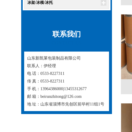
冰架/冰模/冰托
联系我们
CONTACT US
山东新凯莱包装制品有限公司
联系人：伊经理
电 话：0533-8227311
传 真：0533-8227311
手 机：13964386000|13455312677
邮 箱：beirunzhitong@126.com
地 址：山东省淄博市先创区前毕村11组1号