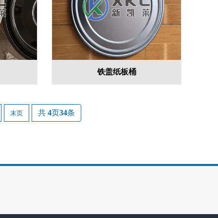
铁盖纸板桶
共
4
页
34
条
末页