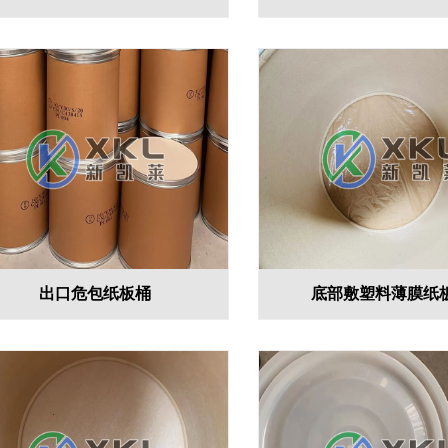
出口危包纸板桶
底部敷塑料薄膜纸