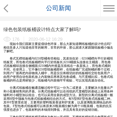
公司新闻
绿色包装纸板桶设计特点大家了解吗?
176
2020-06-12 16:29
现如今我们国家主要提倡绿色环保，那么大家知道啊纸板桶的设计特点吗?
相信良多人只知道他非常的耐用，非常的环保，那么就请大家跟随纸板桶小编去
了解吧。
卷式瓦楞纸板桶与0210型桶有些相似，其差别在於：0210桶楞向平行於桶坯
纸板宽，而包卷式纸板桶楞向平行於纸板长;0210桶接头连接在主桶面，而包卷
式纸板桶却连接在侧桶面;0210桶内外摇盖压痕线在一条直线上，而包卷式桶则
不同。在使用上，它不像0210型纸板桶那样，在纸板桶厂完成制桶的整个过程，
到用户厂後再把内容物填入桶中，而是仅仅将模切好的纸板桶坯交给包装用户，
由用户使用自动包装机放上内装物后再将其包卷成桶。与尺度桶比拟，包卷式纸
板桶的特点是用材较少，纸板桶与内装物牢牢相贴，可以实现高速自动化。
分离式纸板桶在畅通流畅过程中可以一分为二或更多，主要解决大批量出产
和小批量销售间的矛盾。分离式纸板桶可以在传统的尺度桶型的基础上采用各种
辅料对小桶型加以组合，也可以采用全新的成型方法。新型的分离式纸板桶一般
采用H型中隔板与包卷式纸板桶相结合的方式。有N型和F型包卷式纸板桶二种。
其中F型更受欢迎，主要用於塑料瓶装香波和护发素，以及玻璃瓶装调味品的外
包装。F型包卷式纸板桶可以将原来20瓶装桶分解为两个10瓶装桶，包装的抗压
强度也进步了，包装材料的本钱得到降低，并且具有良好的促销功能。
三角柱型瓦楞纸板桶是桶体与角衬一页成型，瓦楞纸板桶的四个角隅形成三