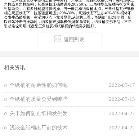
角柱或直角柱结构，从而使抗压强度进步20%-50%。三角柱型纸板桶有托盘和密
封型两类，并有多种桶型可供选择。与一般瓦楞纸板桶比拟，三角柱型瓦楞纸板
桶在尺度状态下，抗压强度可进步20%-30%，高湿状态下进步40%-60%;桶体不
会发生凸鼓现象，在湿润状态下尤其显著;从结构上看，角隅部门比较坚固，所
以跌落冲击与振动时，内装物破损率极低;施加负荷时，纸板桶变形不乱，不易
引起堆垛坍塌;托盘型三角柱瓦楞纸板桶的销售陈列性好。
返回列表
相关资讯
全纸桶的耐磨性能如何呢
2022-05-17
全纸桶的质量会受到哪些
2022-05-13
关于如何防止纸桶发生发
2022-04-27
浅谈全纸桶出厂前的技术
2022-04-22